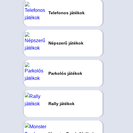
Telefonos játékok
Népszerű játékok
Parkolós játékok
Rally játékok