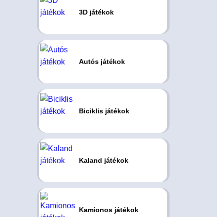
3D játékok
Autós játékok
Biciklis játékok
Kaland játékok
Kamionos játékok