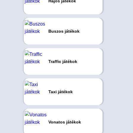
Hajós játékok
Buszos játékok
Traffic játékok
Taxi játékok
Vonatos játékok