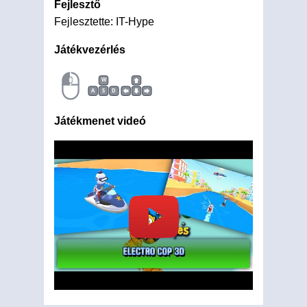
Fejlesztő
Fejlesztette: IT-Hype
Játékvezérlés
W
A
S
D
Játékmenet videó