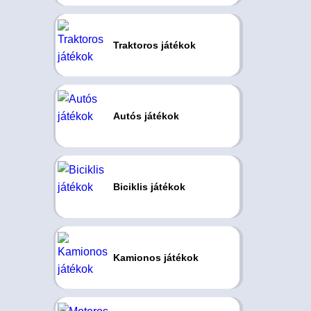
Traktoros játékok
Autós játékok
Biciklis játékok
Kamionos játékok