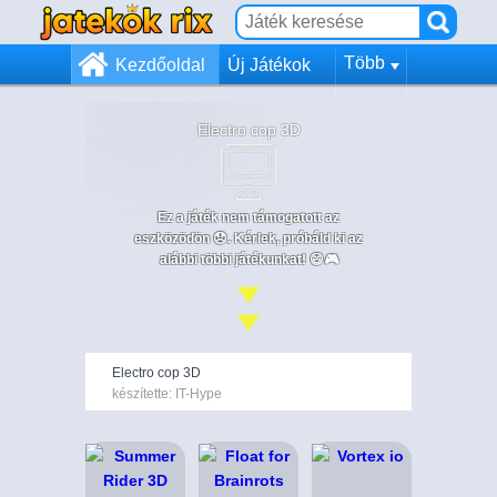
Több
Kezdőoldal
Új Játékok
Electro cop 3D
Ez a játék nem támogatott az
eszközödön 😞. Kérlek, próbáld ki az
alábbi többi játékunkat! 😄🎮
Electro cop 3D
készítette: IT-Hype