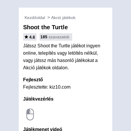
Kezdőoldal
Akció játékok
Shoot the Turtle
185
szavazatok
4.6
Játssz Shoot the Turtle játékot ingyen
online, telepítés vagy letöltés nélkül,
vagy játssz más hasonló játékokat a
Akció játékok oldalon.
Fejlesztő
Fejlesztette: kiz10.com
Játékvezérlés
Játékmenet videó