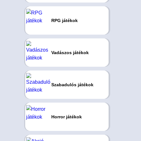
RPG játékok
Vadászos játékok
Szabadulós játékok
Horror játékok