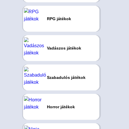
RPG játékok
Vadászos játékok
Szabadulós játékok
Horror játékok