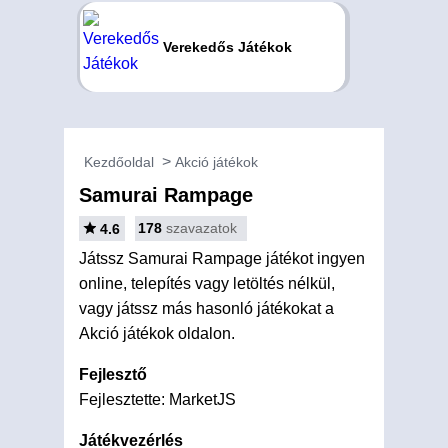
Verekedős Játékok
Kezdőoldal
Akció játékok
Samurai Rampage
178
szavazatok
4.6
Játssz Samurai Rampage játékot ingyen
online, telepítés vagy letöltés nélkül,
vagy játssz más hasonló játékokat a
Akció játékok oldalon.
Fejlesztő
Fejlesztette: MarketJS
Játékvezérlés