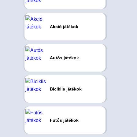
Akció játékok
Autós játékok
Biciklis játékok
Futós játékok