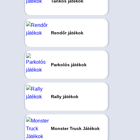
Tankos játékok
Rendőr játékok
Parkolós játékok
Rally játékok
Monster Truck Játékok