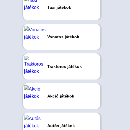
Taxi játékok
Vonatos játékok
Traktoros játékok
Akció játékok
Autós játékok