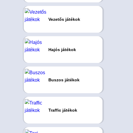
Vezetős játékok
Hajós játékok
Buszos játékok
Traffic játékok