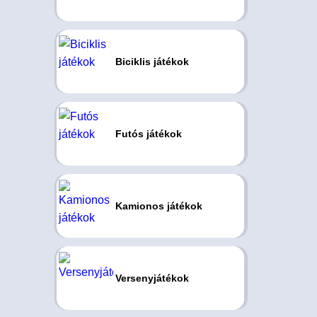
Biciklis játékok
Futós játékok
Kamionos játékok
Versenyjátékok