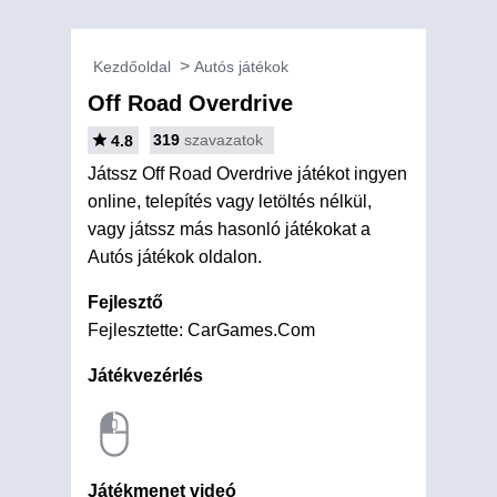
Kezdőoldal
Autós játékok
Off Road Overdrive
319
szavazatok
4.8
Játssz Off Road Overdrive játékot ingyen
online, telepítés vagy letöltés nélkül,
vagy játssz más hasonló játékokat a
Autós játékok oldalon.
Fejlesztő
Fejlesztette: CarGames.Com
Játékvezérlés
Játékmenet videó