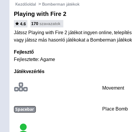
Kezdőoldal
Bomberman játékok
Playing with Fire 2
170
szavazatok
4.6
Játssz Playing with Fire 2 játékot ingyen online, telepítés
vagy játssz más hasonló játékokat a Bomberman játékok
Fejlesztő
Fejlesztette: Agame
Játékvezérlés
Movement
Spacebar
Place Bomb