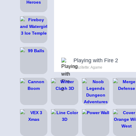
Playing with Fire 2
készítette: Agame