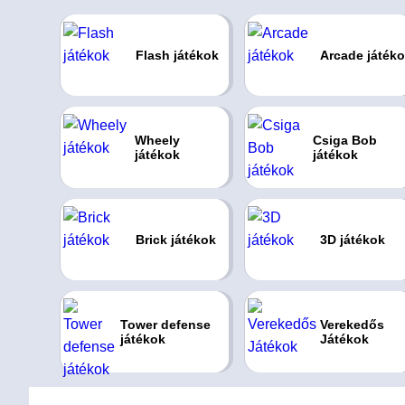
Flash játékok
Arcade játék
Wheely
Csiga Bob
játékok
játékok
Brick játékok
3D játékok
Tower defense
Verekedős
játékok
Játékok