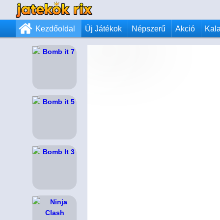
Kezdőoldal
Új Játékok
Népszerű
Akció
Kal