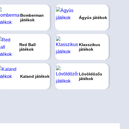
Bomberman
Ágyús játékok
játékok
Red Ball
Klasszikus
játékok
játékok
Lövöldözős
Kaland játékok
játékok