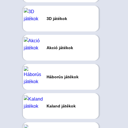
3D játékok
Akció játékok
Háborús játékok
Kaland játékok