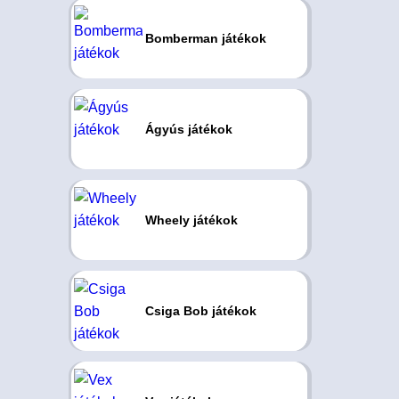
Bomberman játékok
Ágyús játékok
Wheely játékok
Csiga Bob játékok