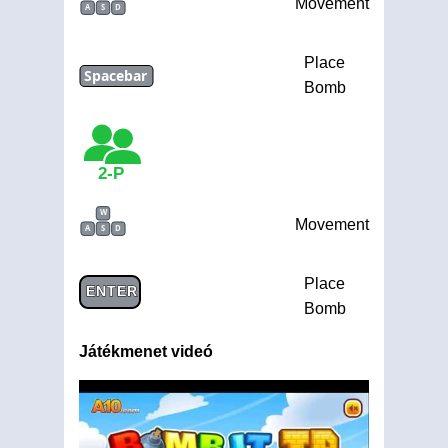
Movement
A
S
D
Place
Spacebar
Bomb
2-P
W
Movement
A
S
D
Place
ENTER
Bomb
Játékmenet videó