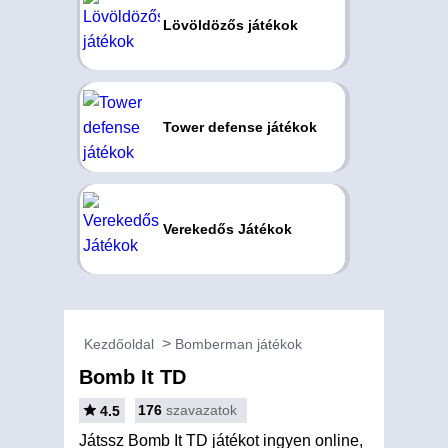
Lövöldözős játékok
Tower defense játékok
Verekedős Játékok
Kezdőoldal
Bomberman játékok
Bomb It TD
176
szavazatok
4.5
Játssz Bomb It TD játékot ingyen online,