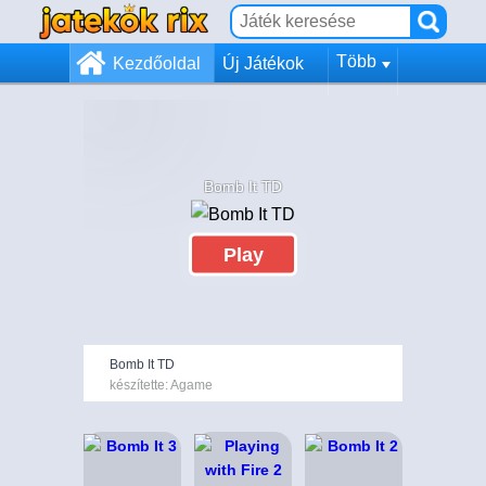
Több
Kezdőoldal
Új Játékok
Bomb It TD
Play
Bomb It TD
készítette: Agame