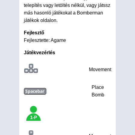
telepítés vagy letöltés nélkül, vagy játssz
más hasonló játékokat a Bomberman
játékok oldalon.
Fejlesztő
Fejlesztette: Agame
Játékvezérlés
Movement
Place
Spacebar
Bomb
1-P
W