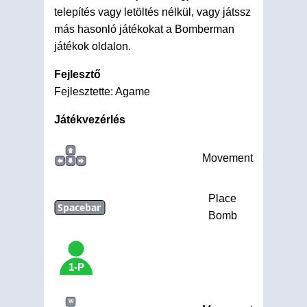
telepítés vagy letöltés nélkül, vagy játssz
más hasonló játékokat a Bomberman
játékok oldalon.
Fejlesztő
Fejlesztette: Agame
Játékvezérlés
Movement
Place
Spacebar
Bomb
1-P
W