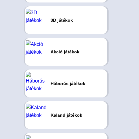
3D játékok
Akció játékok
Háborús játékok
Kaland játékok