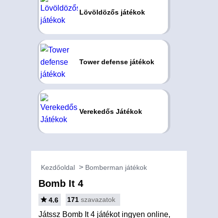
Lövöldözős játékok
Tower defense játékok
Verekedős Játékok
Kezdőoldal
Bomberman játékok
Bomb It 4
171
szavazatok
4.6
Játssz Bomb It 4 játékot ingyen online,