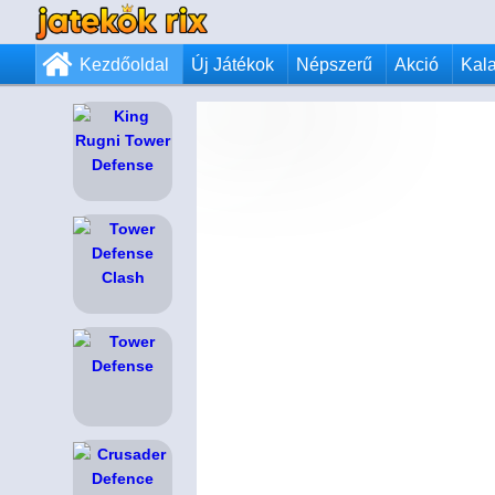
Kezdőoldal
Új Játékok
Népszerű
Akció
Kal