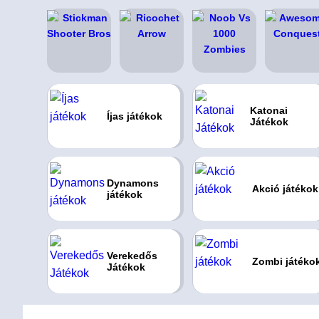
Katonai
Íjas játékok
Játékok
Dynamons
Akció játékok
játékok
Verekedős
Zombi játéko
Játékok