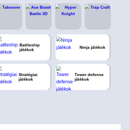
Battleship
Ninja játékok
játékok
Stratégiai
Tower defense
játékok
játékok