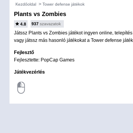
Kezdőoldal
Tower defense játékok
Plants vs Zombies
937
szavazatok
4.8
Játssz Plants vs Zombies játékot ingyen online, telepítés 
vagy játssz más hasonló játékokat a Tower defense játék
Fejlesztő
Fejlesztette: PopCap Games
Játékvezérlés