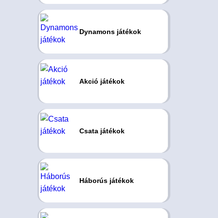
Dynamons játékok
Akció játékok
Csata játékok
Háborús játékok