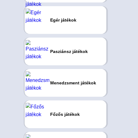
Egér játékok
Pasziánsz játékok
Menedzsment játékok
Főzős játékok