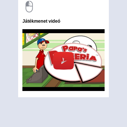
Játékmenet videó