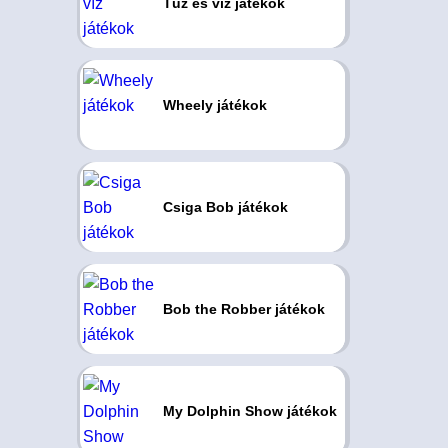
Tűz és víz játékok
Wheely játékok
Csiga Bob játékok
Bob the Robber játékok
My Dolphin Show játékok