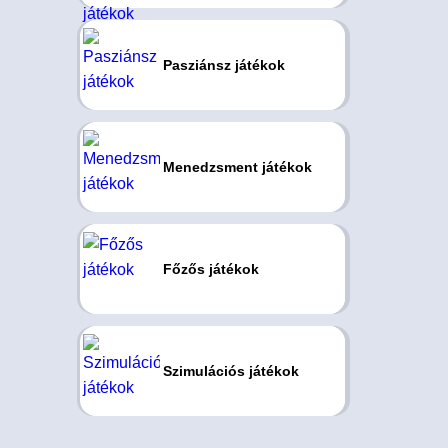
Pasziánsz játékok
Menedzsment játékok
Főzős játékok
Szimulációs játékok