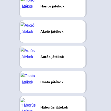
Horror játékok
Akció játékok
Autós játékok
Csata játékok
Háborús játékok