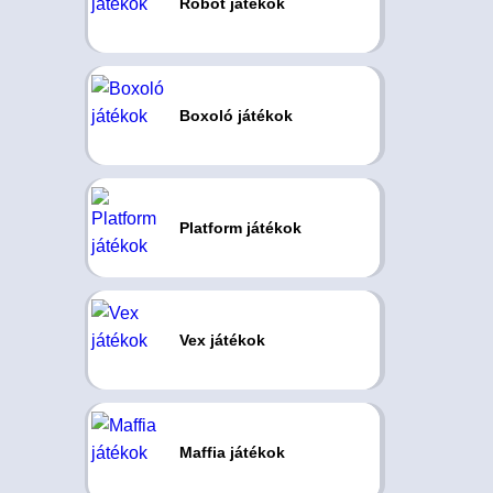
Robot játékok
Boxoló játékok
Platform játékok
Vex játékok
Maffia játékok