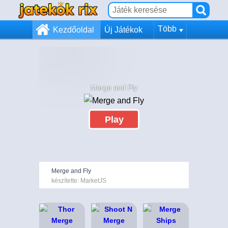
Több
Kezdőoldal
Új Játékok
Merge and Fly
Play
Merge and Fly
készítette: MarketJS