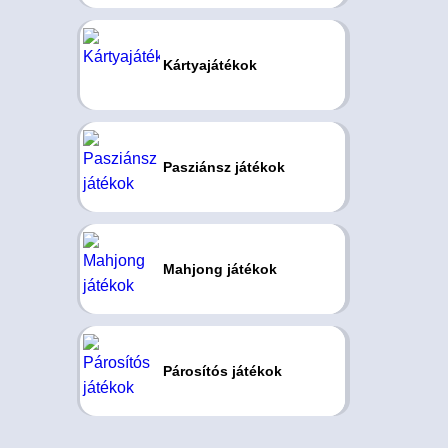
Kártyajátékok
Pasziánsz játékok
Mahjong játékok
Párosítós játékok