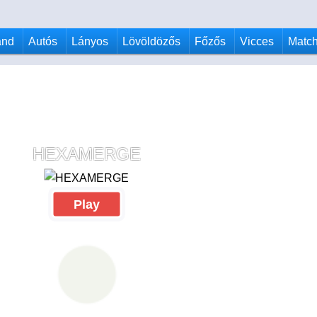
and
Autós
Lányos
Lövöldözős
Főzős
Vicces
Match
HEXAMERGE
Play