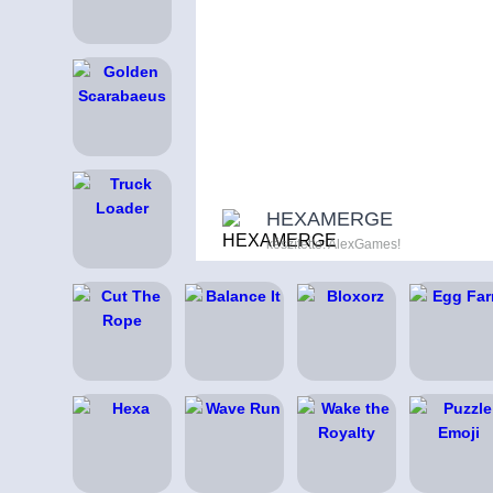
HEXAMERGE
készítette: AlexGames!