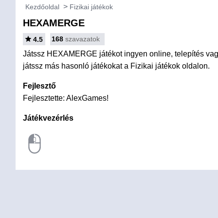
Kezdőoldal
Fizikai játékok
HEXAMERGE
168
szavazatok
4.5
Játssz HEXAMERGE játékot ingyen online, telepítés vagy 
játssz más hasonló játékokat a Fizikai játékok oldalon.
Fejlesztő
Fejlesztette: AlexGames!
Játékvezérlés