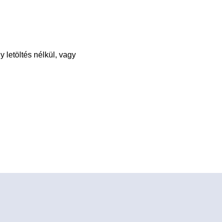
letöltés nélkül, vagy