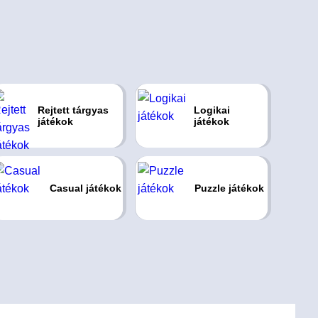
Rejtett tárgyas
Logikai
játékok
játékok
Casual játékok
Puzzle játékok