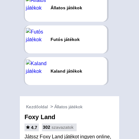
Állatos játékok
Futós játékok
Kaland játékok
Kezdőoldal
Állatos játékok
Foxy Land
302
szavazatok
4.7
Játssz Foxy Land játékot ingyen online,