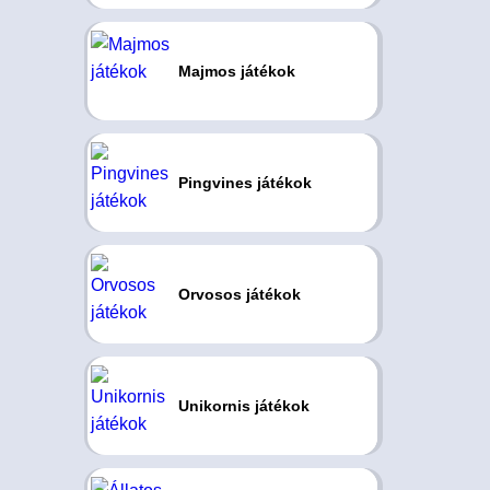
Majmos játékok
Pingvines játékok
Orvosos játékok
Unikornis játékok