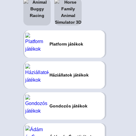
Platform játékok
Háziállatok játékok
Gondozós játékok