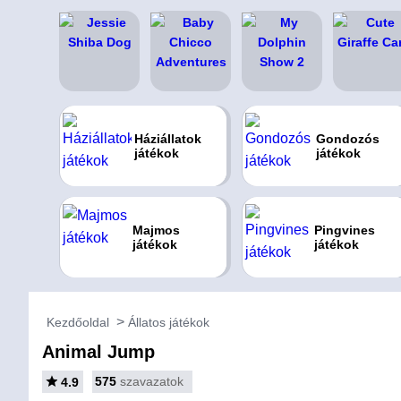
Háziállatok
Gondozós
játékok
játékok
Majmos
Pingvines
játékok
játékok
Kezdőoldal
Állatos játékok
Animal Jump
575
szavazatok
4.9