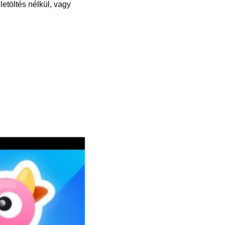
letöltés nélkül, vagy