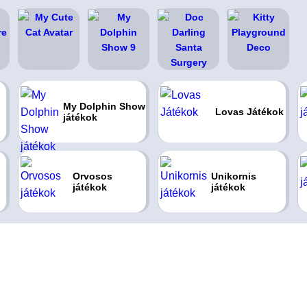
My Dolphin Show
Lovas Játékok
játékok
Orvosos
Unikornis
játékok
játékok