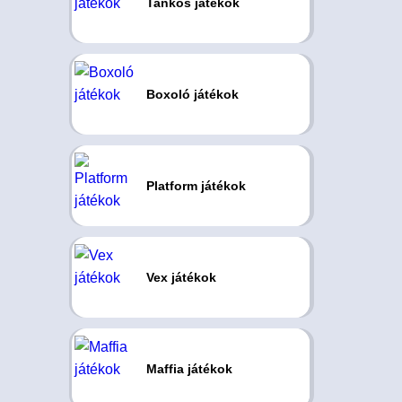
Tankos játékok
Boxoló játékok
Platform játékok
Vex játékok
Maffia játékok