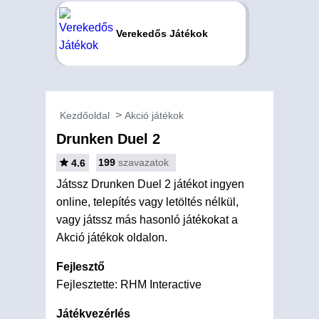
Verekedős Játékok
Kezdőoldal
Akció játékok
Drunken Duel 2
199
szavazatok
4.6
Játssz Drunken Duel 2 játékot ingyen
online, telepítés vagy letöltés nélkül,
vagy játssz más hasonló játékokat a
Akció játékok oldalon.
Fejlesztő
Fejlesztette: RHM Interactive
Játékvezérlés