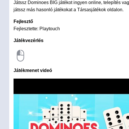
Játssz Dominoes BIG játékot ingyen online, telepítés vagy
játssz más hasonló játékokat a Társasjátékok oldalon.
Fejlesztő
Fejlesztette: Playtouch
Játékvezérlés
Játékmenet videó