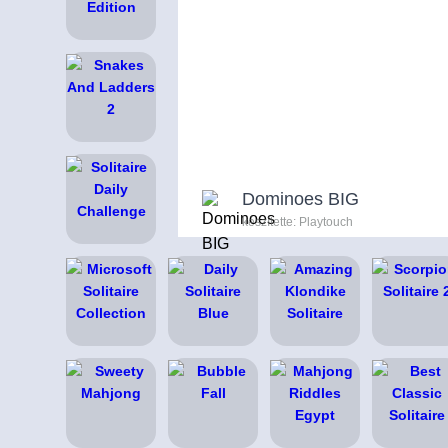
Dominoes BIG
készítette: Playtouch