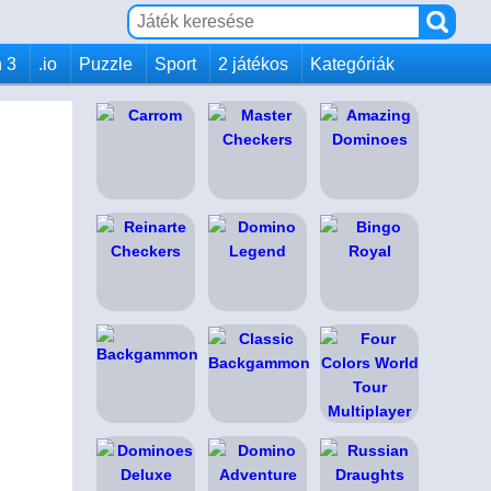
 3
.io
Puzzle
Sport
2 játékos
Kategóriák