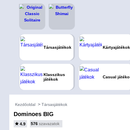
Társasjátékok
Kártyajátékok
Klasszikus
Casual játéko
játékok
Kezdőoldal
Társasjátékok
Dominoes BIG
576
szavazatok
4.9