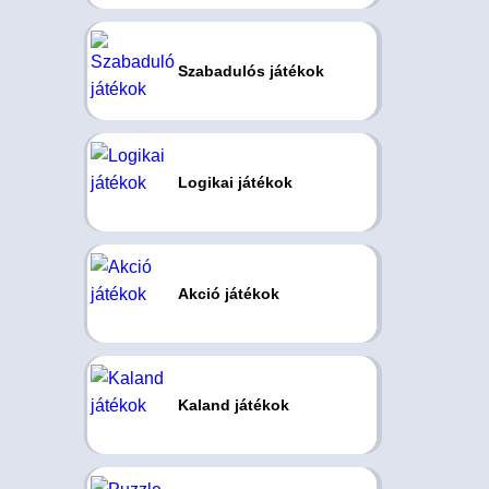
Szabadulós játékok
Logikai játékok
Akció játékok
Kaland játékok