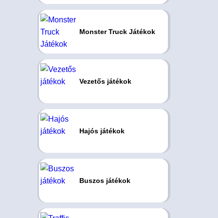
Monster Truck Játékok
Vezetős játékok
Hajós játékok
Buszos játékok