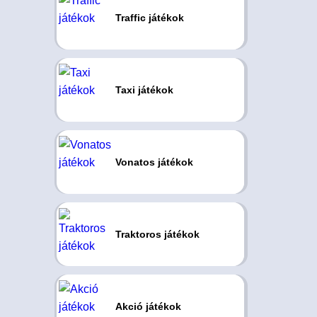
Traffic játékok
Taxi játékok
Vonatos játékok
Traktoros játékok
Akció játékok