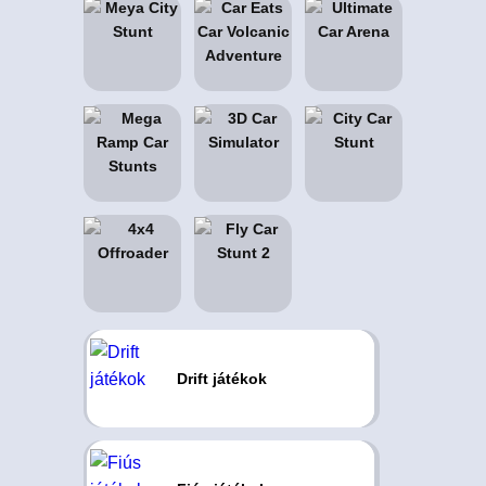
Drift játékok