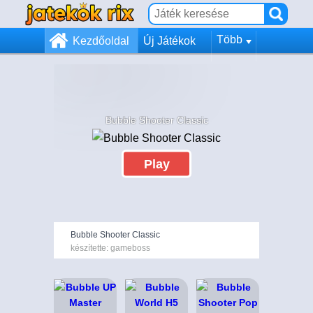
Több
Kezdőoldal
Új Játékok
Bubble Shooter Classic
Play
Bubble Shooter Classic
készítette: gameboss