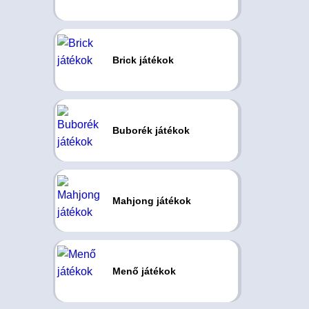
Brick játékok
Buborék játékok
Mahjong játékok
Menő játékok