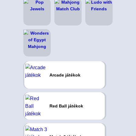
Arcade játékok
Red Ball játékok