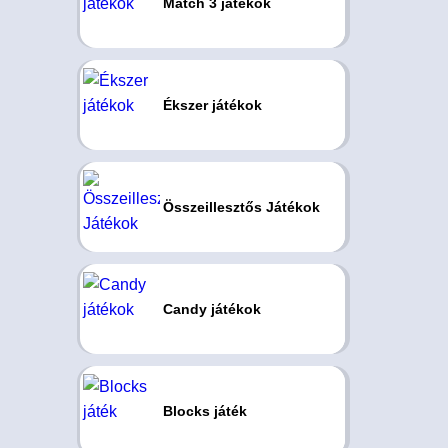
Match 3 játékok
Ékszer játékok
Összeillesztős Játékok
Candy játékok
Blocks játék