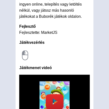
ingyen online, telepítés vagy letöltés
nélkül, vagy játssz más hasonló
játékokat a Buborék játékok oldalon.
Fejlesztő
Fejlesztette: MarketJS
Játékvezérlés
Játékmenet videó