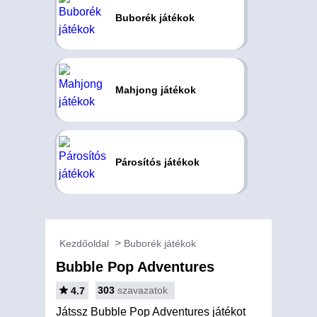
Buborék játékok
Mahjong játékok
Párosítós játékok
Kezdőoldal
Buborék játékok
Bubble Pop Adventures
303
szavazatok
4.7
Játssz Bubble Pop Adventures játékot