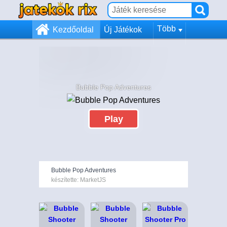
Több
Kezdőoldal
Új Játékok
Bubble Pop Adventures
Play
Bubble Pop Adventures
készítette: MarketJS