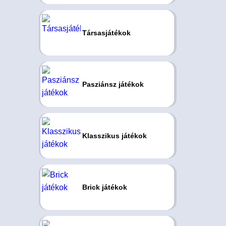
Társasjátékok
Pasziánsz játékok
Klasszikus játékok
Brick játékok