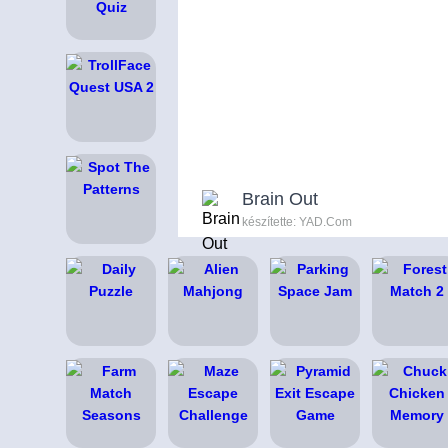
Brain Out
készítette: YAD.Com