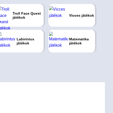
Troll Face Quest
Vicces játékok
játékok
Labirintus
Matematika
játékok
játékok