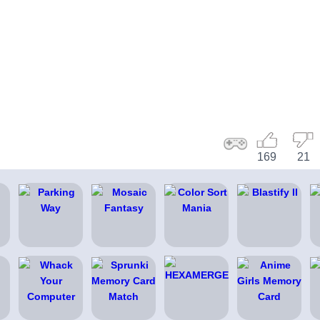
169
21