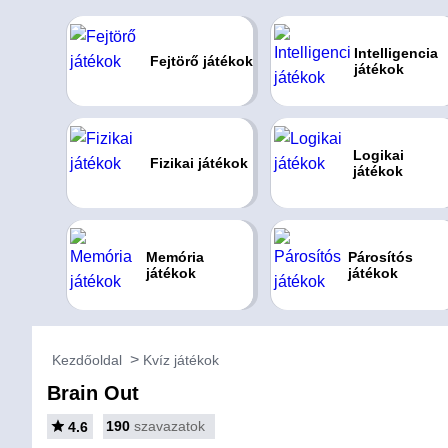
Intelligencia
Fejtörő játékok
játékok
Logikai
Fizikai játékok
játékok
Memória
Párosítós
játékok
játékok
Kezdőoldal
Kvíz játékok
Brain Out
190
szavazatok
4.6