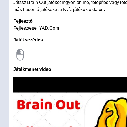
Játssz Brain Out játékot ingyen online, telepítés vagy letö
más hasonló játékokat a Kvíz játékok oldalon.
Fejlesztő
Fejlesztette: YAD.Com
Játékvezérlés
Játékmenet videó