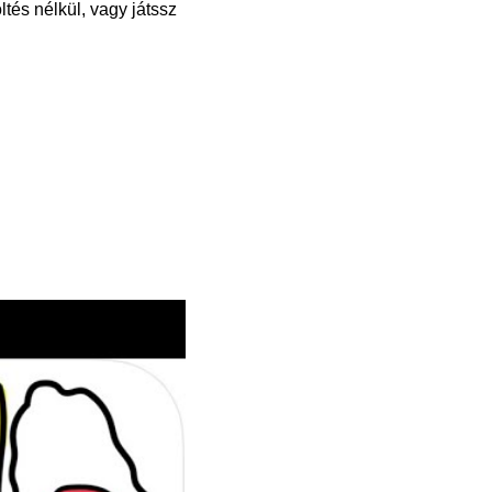
ltés nélkül, vagy játssz