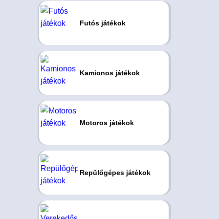
Futós játékok
Kamionos játékok
Motoros játékok
Repülőgépes játékok