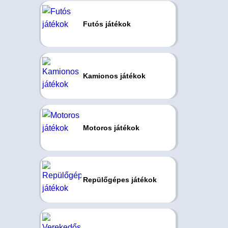
Futós játékok
Kamionos játékok
Motoros játékok
Repülőgépes játékok