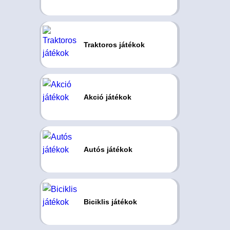
Traktoros játékok
Akció játékok
Autós játékok
Biciklis játékok