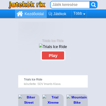
Több
Kezdőoldal
Új Játékok
Trials Ice Ride
Play
Trials Ice Ride
készítette: SDV Imants Klava