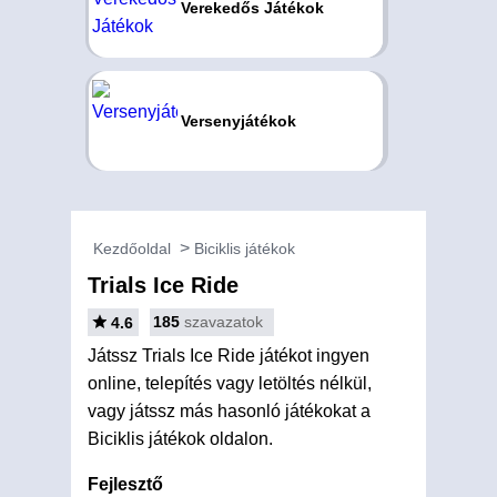
Verekedős Játékok
Versenyjátékok
Kezdőoldal
Biciklis játékok
Trials Ice Ride
185
szavazatok
4.6
Játssz Trials Ice Ride játékot ingyen
online, telepítés vagy letöltés nélkül,
vagy játssz más hasonló játékokat a
Biciklis játékok oldalon.
Fejlesztő