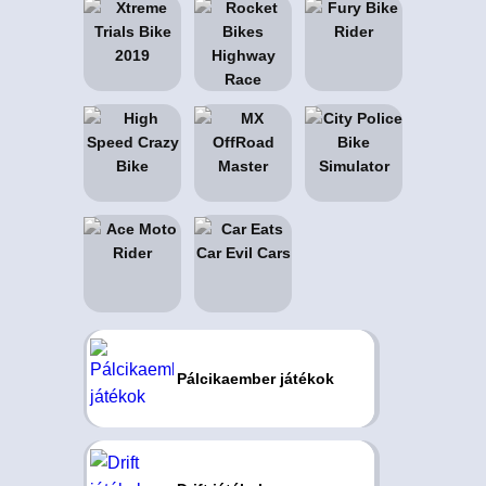
Pálcikaember játékok