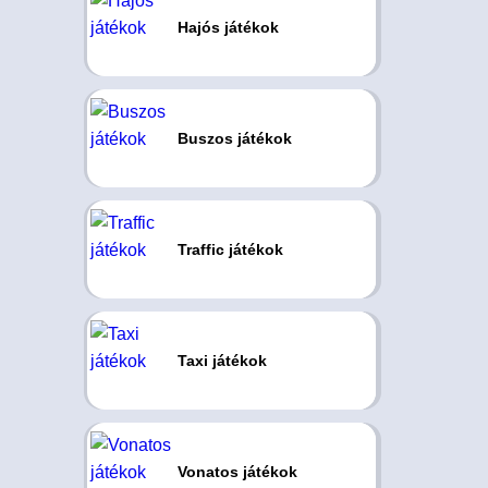
Hajós játékok
Buszos játékok
Traffic játékok
Taxi játékok
Vonatos játékok