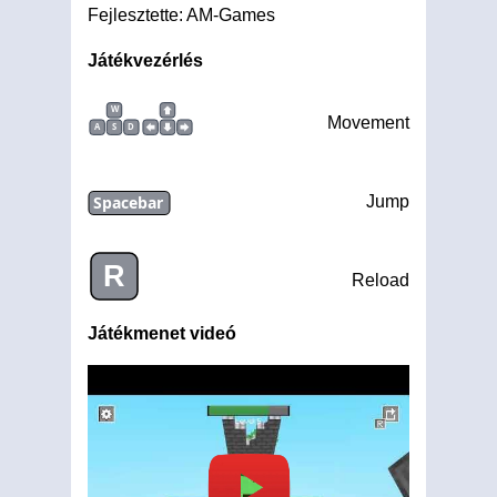
Fejlesztette: AM-Games
Játékvezérlés
W
Movement
A
S
D
Spacebar
Jump
R
Reload
Játékmenet videó