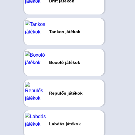
Drift játékok
Tankos játékok
Boxoló játékok
Repülős játékok
Labdás játékok