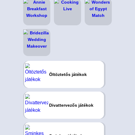
Öltöztetős játékok
Divattervezős játékok