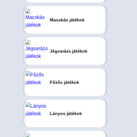
Macskás játékok
Jégvarázs játékok
Főzős játékok
Lányos játékok