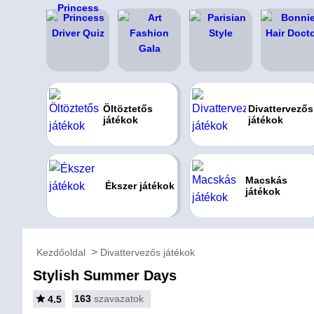
Öltöztetős
Divattervezős
játékok
játékok
Macskás
Ékszer játékok
játékok
Kezdőoldal
Divattervezős játékok
Stylish Summer Days
163
szavazatok
4.5