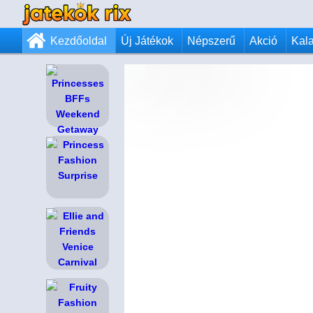
Kezdőoldal
Új Játékok
Népszerű
Akció
Kal