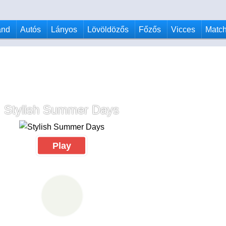
and
Autós
Lányos
Lövöldözős
Főzős
Vicces
Match
Stylish Summer Days
Play