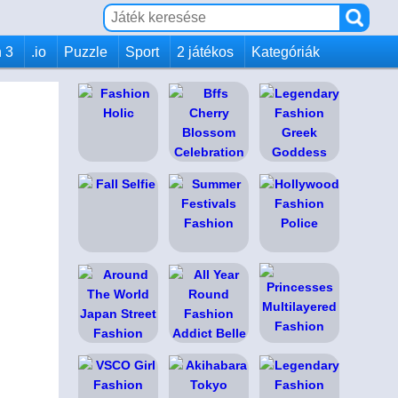
 3
.io
Puzzle
Sport
2 játékos
Kategóriák