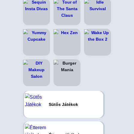
Sütős Játékok