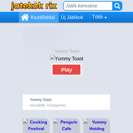
Több
Kezdőoldal
Új Játékok
Yummy Toast
Play
Yummy Toast
készítette: iclickgames