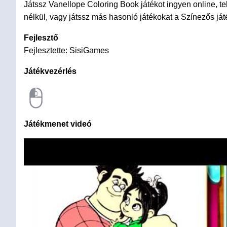
Játssz Vanellope Coloring Book játékot ingyen online, tel
nélkül, vagy játssz más hasonló játékokat a Színezős ját
Fejlesztő
Fejlesztette: SisiGames
Játékvezérlés
Játékmenet videó