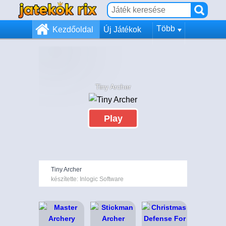
Több
Kezdőoldal
Új Játékok
Tiny Archer
Play
Tiny Archer
készítette: Inlogic Software