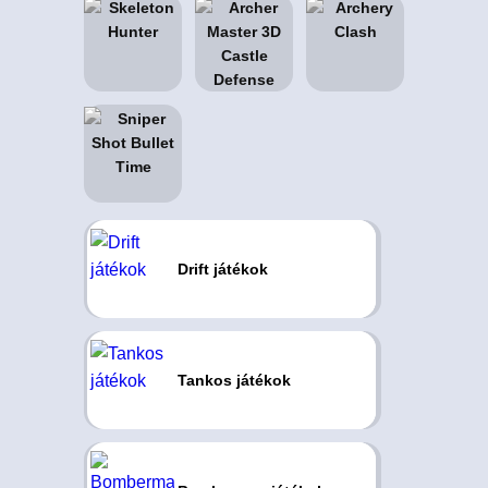
Drift játékok
Tankos játékok