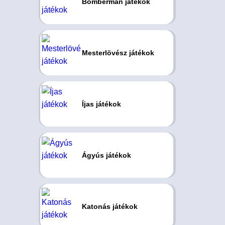
Bomberman játékok
Mesterlövész játékok
Íjas játékok
Ágyús játékok
Katonás játékok