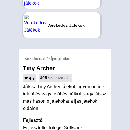
Verekedős Játékok
Kezdőoldal
Íjas játékok
Tiny Archer
305
szavazatok
4.7
Játssz Tiny Archer játékot ingyen online,
telepítés vagy letöltés nélkül, vagy játssz
más hasonló játékokat a Íjas játékok
oldalon.
Fejlesztő
Fejlesztette: Inlogic Software