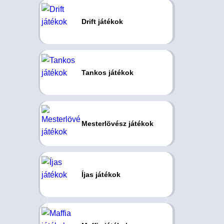
Drift játékok
Tankos játékok
Mesterlövész játékok
Íjas játékok