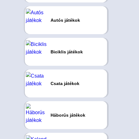
Autós játékok
Biciklis játékok
Csata játékok
Háborús játékok