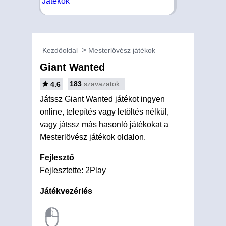
Kezdőoldal
Mesterlövész játékok
Giant Wanted
183
szavazatok
4.6
Játssz Giant Wanted játékot ingyen
online, telepítés vagy letöltés nélkül,
vagy játssz más hasonló játékokat a
Mesterlövész játékok oldalon.
Fejlesztő
Fejlesztette: 2Play
Játékvezérlés