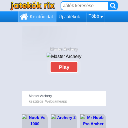
Több
Kezdőoldal
Új Játékok
Master Archery
Play
Master Archery
készítette: Webgameapp