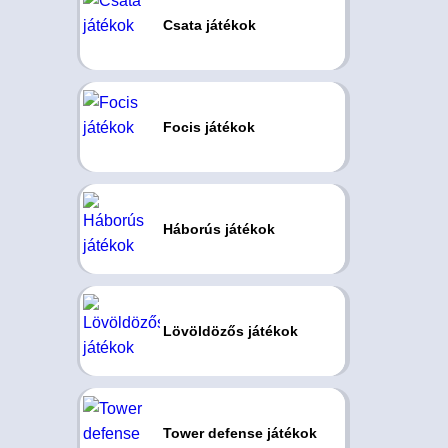
Csata játékok
Focis játékok
Háborús játékok
Lövöldözős játékok
Tower defense játékok