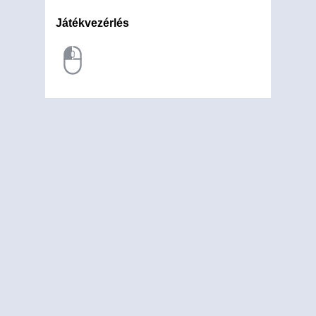
Játékvezérlés