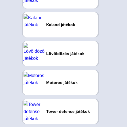
Kaland játékok
Lövöldözős játékok
Motoros játékok
Tower defense játékok