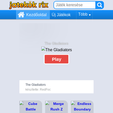
Több
Kezdőoldal
Új Játékok
The Gladiators
Play
The Gladiators
készítette: RedFoc