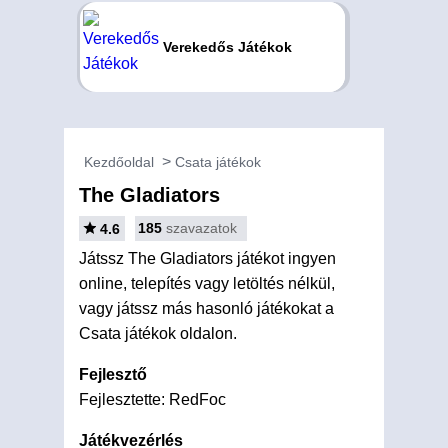
Verekedős Játékok
Kezdőoldal
Csata játékok
The Gladiators
185
szavazatok
4.6
Játssz The Gladiators játékot ingyen
online, telepítés vagy letöltés nélkül,
vagy játssz más hasonló játékokat a
Csata játékok oldalon.
Fejlesztő
Fejlesztette: RedFoc
Játékvezérlés