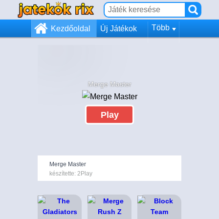
Több
Kezdőoldal
Új Játékok
Merge Master
Play
Merge Master
készítette: 2Play