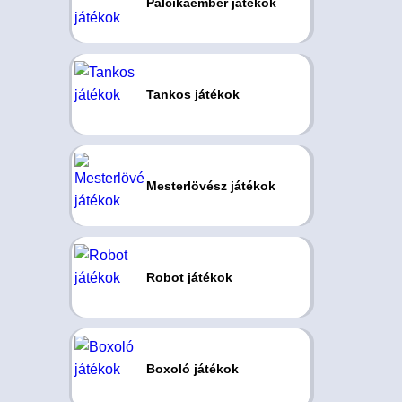
Pálcikaember játékok
Tankos játékok
Mesterlövész játékok
Robot játékok
Boxoló játékok