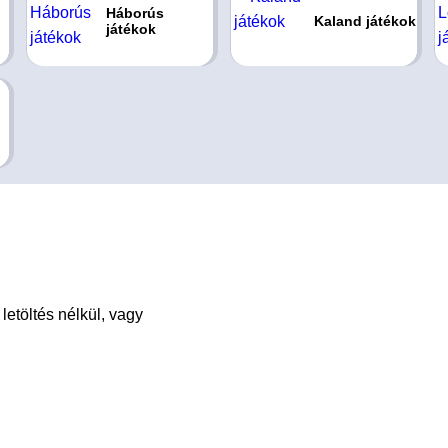
Háborús
Kaland játékok
játékok
letöltés nélkül, vagy