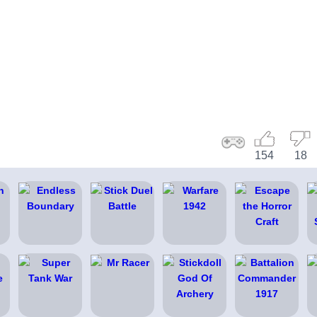
154
18