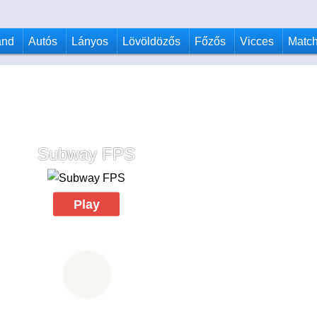
and
Autós
Lányos
Lövöldözős
Főzős
Vicces
Match
Subway FPS
Play