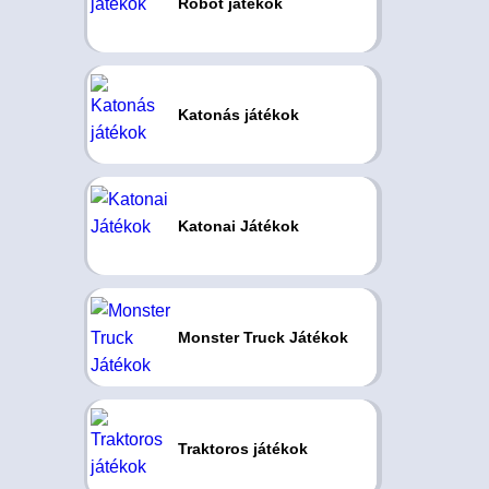
Robot játékok
Katonás játékok
Katonai Játékok
Monster Truck Játékok
Traktoros játékok