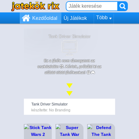
Több
Kezdőoldal
Új Játékok
Tank Driver Simulator
Ez a játék nem támogatott az
eszközödön 😞. Kérlek, próbáld ki az
alábbi többi játékunkat! 😄🎮
Tank Driver Simulator
készítette: No Branding