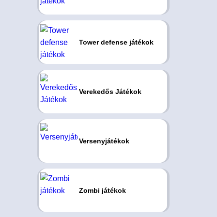
Tower defense játékok
Verekedős Játékok
Versenyjátékok
Zombi játékok