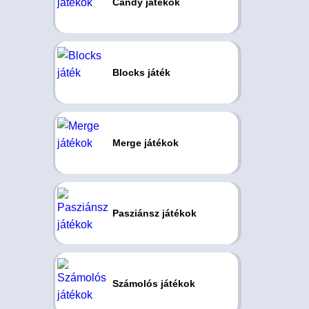
Candy játékok
Blocks játék
Merge játékok
Pasziánsz játékok
Számolós játékok