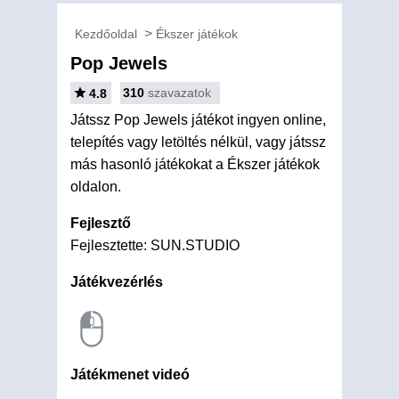
Kezdőoldal
Ékszer játékok
Pop Jewels
310
szavazatok
4.8
Játssz Pop Jewels játékot ingyen online,
telepítés vagy letöltés nélkül, vagy játssz
más hasonló játékokat a Ékszer játékok
oldalon.
Fejlesztő
Fejlesztette: SUN.STUDIO
Játékvezérlés
Játékmenet videó