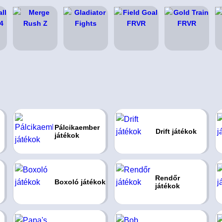
Pálcikaember
Drift játékok
játékok
Rendőr
Boxoló játékok
játékok