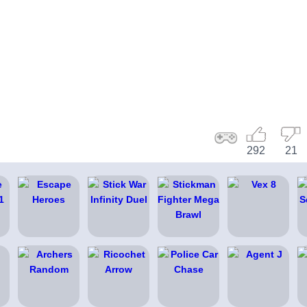
292
21