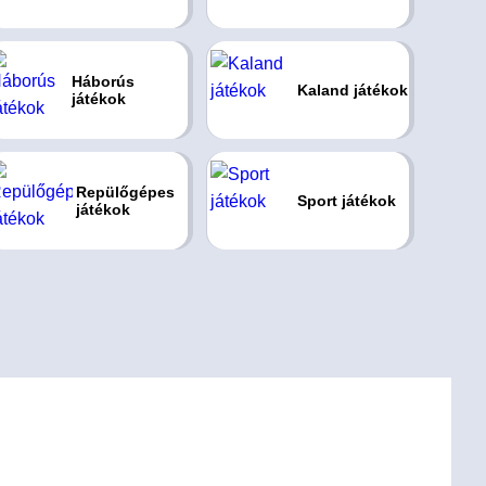
Háborús
Kaland játékok
játékok
Repülőgépes
Sport játékok
játékok