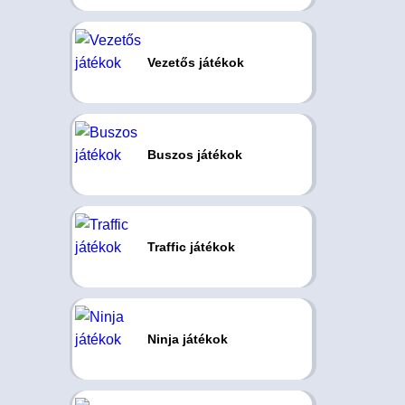
Vezetős játékok
Buszos játékok
Traffic játékok
Ninja játékok