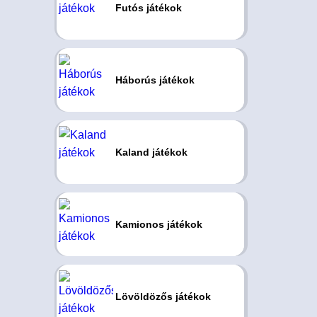
Futós játékok
Háborús játékok
Kaland játékok
Kamionos játékok
Lövöldözős játékok