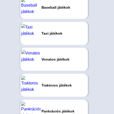
Baseball játékok
Taxi játékok
Vonatos játékok
Traktoros játékok
Pankrációs játékok