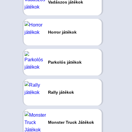
Vadászos játékok
Horror játékok
Parkolós játékok
Rally játékok
Monster Truck Játékok