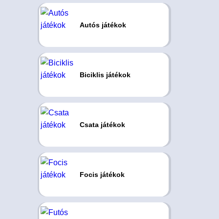
Autós játékok
Biciklis játékok
Csata játékok
Focis játékok