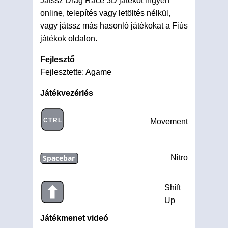
Játssz Drag Race 3D játékot ingyen
online, telepítés vagy letöltés nélkül,
vagy játssz más hasonló játékokat a Fiús
játékok oldalon.
Fejlesztő
Fejlesztette: Agame
Játékvezérlés
CTRL
Movement
Spacebar
Nitro
Shift
Up
Játékmenet videó