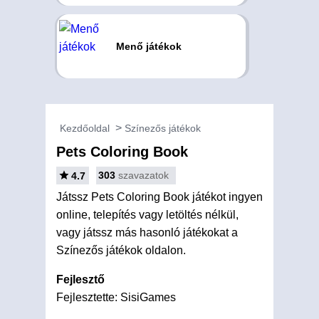
Menő játékok
Kezdőoldal
Színezős játékok
Pets Coloring Book
303
szavazatok
4.7
Játssz Pets Coloring Book játékot ingyen
online, telepítés vagy letöltés nélkül,
vagy játssz más hasonló játékokat a
Színezős játékok oldalon.
Fejlesztő
Fejlesztette: SisiGames