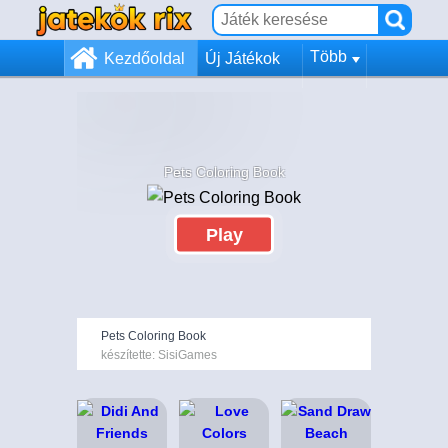
Több
Kezdőoldal
Új Játékok
Pets Coloring Book
Play
Pets Coloring Book
készítette: SisiGames