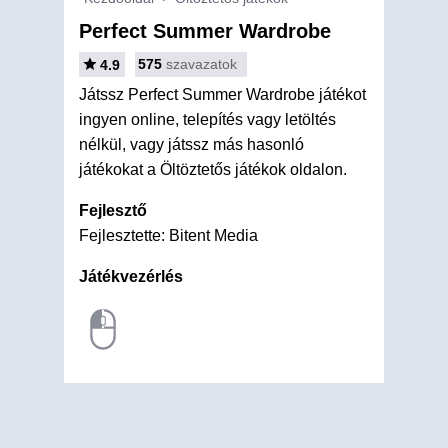
Perfect Summer Wardrobe
575
szavazatok
4.9
Játssz Perfect Summer Wardrobe játékot
ingyen online, telepítés vagy letöltés
nélkül, vagy játssz más hasonló
játékokat a Öltöztetős játékok oldalon.
Fejlesztő
Fejlesztette: Bitent Media
Játékvezérlés