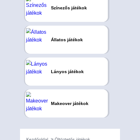
Színezős játékok
Állatos játékok
Lányos játékok
Makeover játékok
Kezdőoldal
Öltöztetős játékok