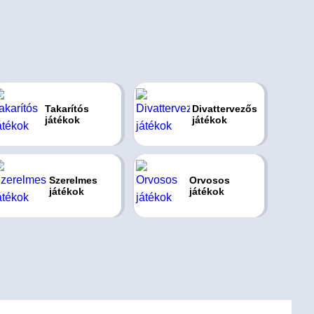
Takarítós
Divattervezős
játékok
játékok
Szerelmes
Orvosos
játékok
játékok