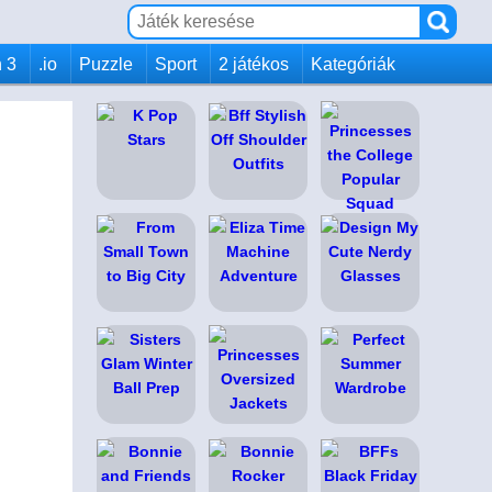
 3
.io
Puzzle
Sport
2 játékos
Kategóriák