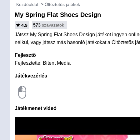
Kezdőoldal
Öltöztetős játékok
My Spring Flat Shoes Design
573
szavazatok
4.9
Játssz My Spring Flat Shoes Design játékot ingyen online,
nélkül, vagy játssz más hasonló játékokat a Öltöztetős já
Fejlesztő
Fejlesztette: Bitent Media
Játékvezérlés
Játékmenet videó