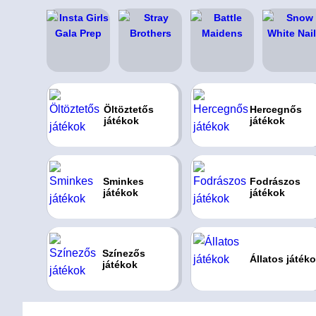
Öltöztetős
Hercegnős
játékok
játékok
Sminkes
Fodrászos
játékok
játékok
Színezős
Állatos játék
játékok