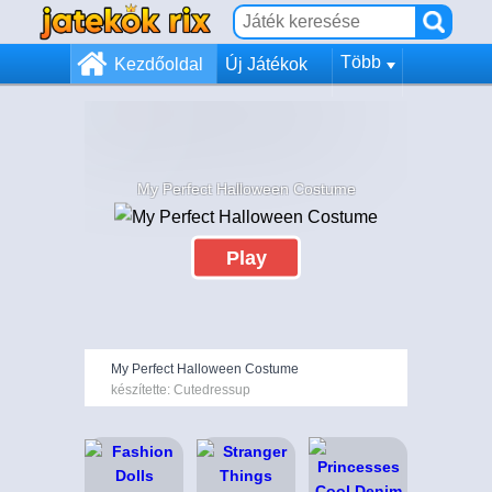
Több
Kezdőoldal
Új Játékok
My Perfect Halloween Costume
Play
My Perfect Halloween Costume
készítette: Cutedressup