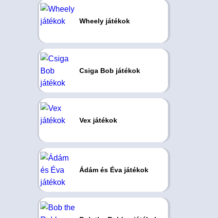
Wheely játékok
Csiga Bob játékok
Vex játékok
Ádám és Éva játékok