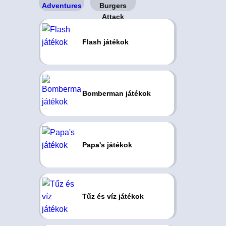
Flash játékok
Bomberman játékok
Papa's játékok
Tűz és víz játékok