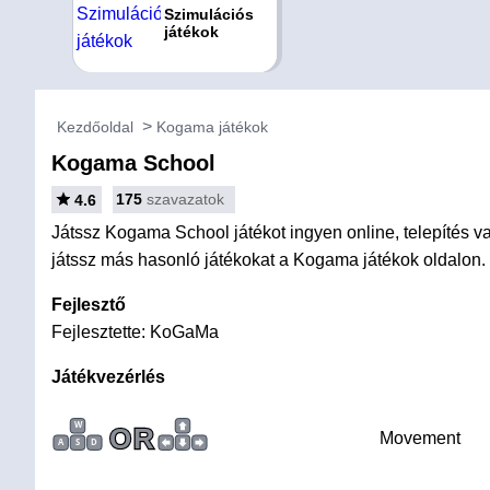
Szimulációs
játékok
Kezdőoldal
Kogama játékok
Kogama School
175
szavazatok
4.6
Játssz Kogama School játékot ingyen online, telepítés va
játssz más hasonló játékokat a Kogama játékok oldalon.
Fejlesztő
Fejlesztette: KoGaMa
Játékvezérlés
W
OR
Movement
A
S
D