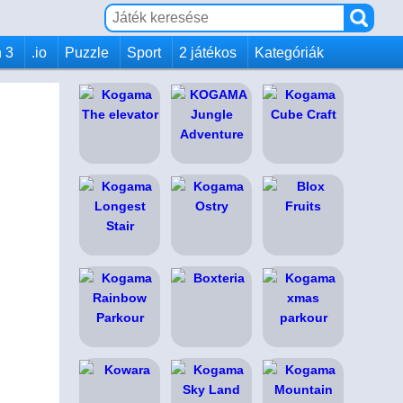
 3
.io
Puzzle
Sport
2 játékos
Kategóriák