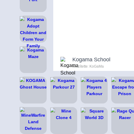
Kogama School
készítette: KoGaMa