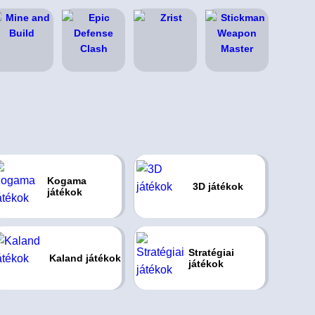
Kogama
3D játékok
játékok
Stratégiai
Kaland játékok
játékok