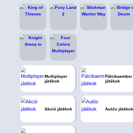
Multiplayer
Pálcikaember
játékok
játékok
Akció játékok
Autós játéko