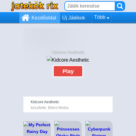
Több
Kezdőoldal
Új Játékok
Kidcore Aesthetic
Play
Kidcore Aesthetic
készítette: Bitent Media