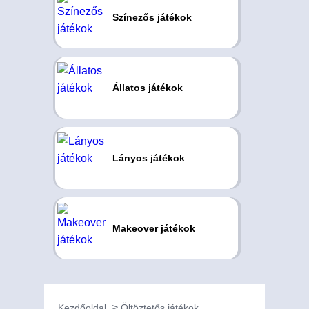
Színezős játékok
Állatos játékok
Lányos játékok
Makeover játékok
Kezdőoldal
Öltöztetős játékok