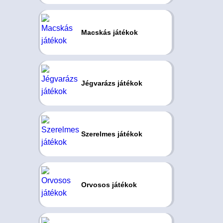
Macskás játékok
Jégvarázs játékok
Szerelmes játékok
Orvosos játékok