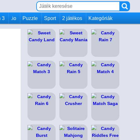
 3
.io
Puzzle
Sport
2 játékos
Kategóriák