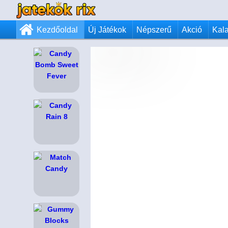
Kezdőoldal
Új Játékok
Népszerű
Akció
Kal