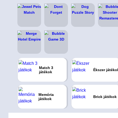
Match 3
Ékszer játéko
játékok
Memória
Brick játékok
játékok